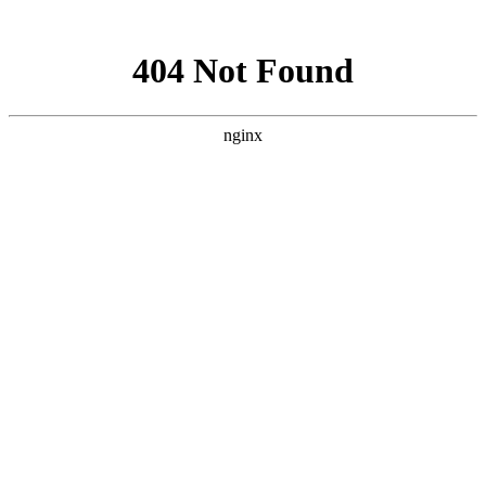
网站地图
上海宿橙网站建设
首页
网站建设
小程序开发
网站优化
企业邮箱
案例展示
新闻资讯
关于宿橙
加入我们
网站关键词排名
对高端网站的研究与追求从未停止
您当前位置：
首页
>>
网站关键词排名