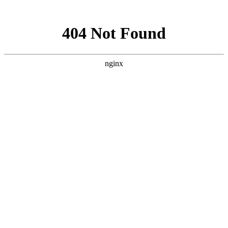
网站地图
上海宿橙网站建设
首页
网站建设
小程序开发
网站优化
企业邮箱
案例展示
新闻资讯
关于宿橙
加入我们
小程序商城
对高端网站的研究与追求从未停止
您当前位置：
首页
>>
小程序商城