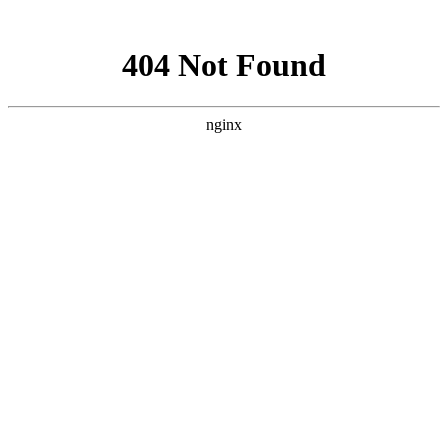
网站地图
上海宿橙网站建设
首页
网站建设
小程序开发
网站优化
企业邮箱
案例展示
新闻资讯
关于宿橙
加入我们
华为云
对高端网站的研究与追求从未停止
您当前位置：
首页
>>
华为云