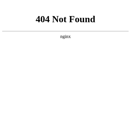
网站地图
上海宿橙网站建设
首页
网站建设
小程序开发
网站优化
企业邮箱
案例展示
新闻资讯
关于宿橙
加入我们
阿里企业邮箱
够安全，才够放心
当前位置：
首页
>
企业邮箱
>
阿里企业邮箱