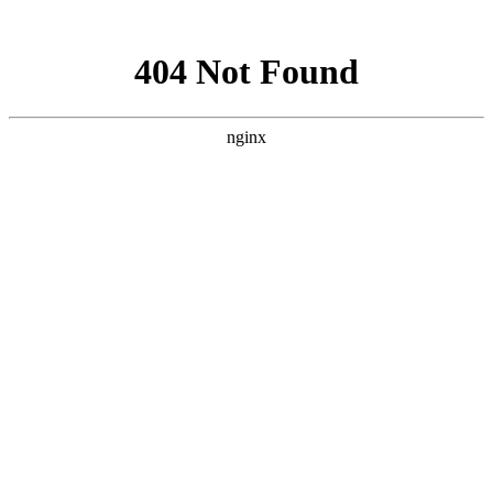
网站地图
上海宿橙网站建设
首页
网站建设
小程序开发
网站优化
企业邮箱
案例展示
新闻资讯
关于宿橙
加入我们
企业网站推广
对高端网站的研究与追求从未停止
您当前位置：
首页
>>
企业网站推广