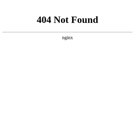
网站地图
上海宿橙网站建设
首页
网站建设
小程序开发
网站优化
企业邮箱
案例展示
新闻资讯
关于宿橙
加入我们
如何才能做好网站
对高端网站的研究与追求从未停止
您当前位置：
首页
>>
如何才能做好网站