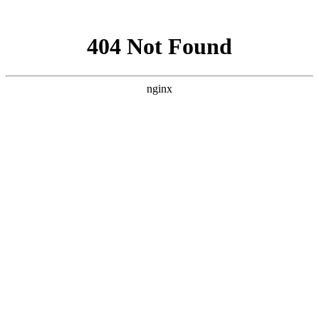
网站地图
上海宿橙网站建设
首页
网站建设
小程序开发
网站优化
企业邮箱
案例展示
新闻资讯
关于宿橙
加入我们
缔景实业（上海）有限公司
用户体验 前端网站开发
缔景实业（上海）有限公司